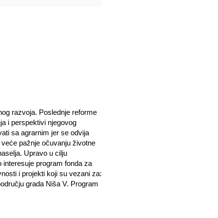
nog razvoja. Poslednje reforme
ja i perspektivi njegovog
vati sa agrarnim jer se odvija
ve veće pažnje očuvanju životne
aselja. Upravo u cilju
o interesuje program fonda za
osti i projekti koji su vezani za:
području grada Niša V. Program