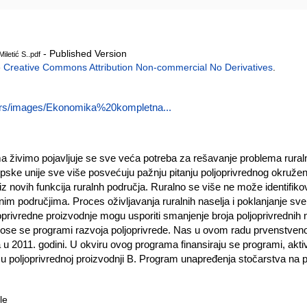
- Published Version
iletić S..pdf
e
Creative Commons Attribution Non-commercial No Derivatives
.
c.rs/images/Ekonomika%20kompletna...
 živimo pojavljuje se sve veća potreba za rešavanje problema rural
pske unije sve više posvećuju pažnju pitanju poljoprivrednog okružen
 iz novih funkcija ruralnh područja. Ruralno se više ne može identifiko
ralnim područjima. Proces oživljavanja ruralnih naselja i poklanjanje s
oprivredne proizvodnje mogu usporiti smanjenje broja poljoprivrednih n
nose se programi razvoja poljoprivrede. Nas u ovom radu prvenstven
u 2011. godini. U okviru ovog programa finansiraju se programi, aktivn
u poljoprivrednoj proizvodnji B. Program unapređenja stočarstva na 
le