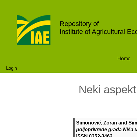
Repository of
Institute of Agricultural E
Home
Login
Neki aspekt
Simonović, Zoran
and
Sim
poljoprivrede grada Niša u
ISSN 0352-3462