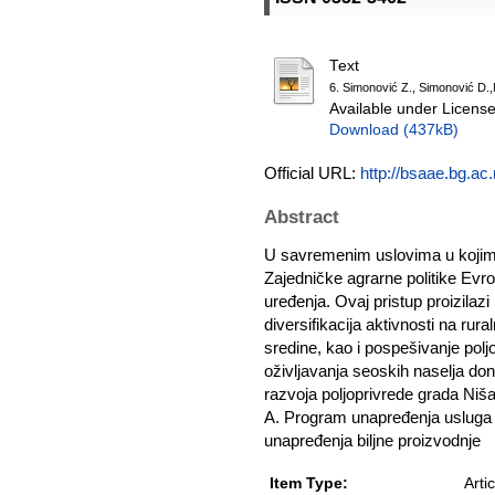
Text
6. Simonović Z., Simonović D.,M
Available under Licens
Download (437kB)
Official URL:
http://bsaae.bg.a
Abstract
U savremenim uslovima u kojima
Zajedničke agrarne politike Evro
uređenja. Ovaj pristup proizilazi
diversifikacija aktivnosti na ru
sredine, kao i pospešivanje polj
oživljavanja seoskih naselja do
razvoja poljoprivrede grada Niša 
A. Program unapređenja usluga 
unapređenja biljne proizvodnje
Item Type:
Artic