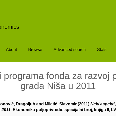
conomics
About
Browse
Advanced search
Stats
i programa fonda za razvoj p
grada Niša u 2011
onović, Dragoljub
and
Miletić, Slavomir
(2011)
Neki aspekti
 2011.
Ekonomika poljoprivrede: specijalni broj, knjiga II, LVI