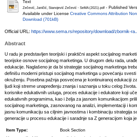
Text
- Published Ver
Zečević, Janičić, Stanojević Zečević - SeMA (2021).pdf
Available under License
Creative Commons Attribution Non
Download (701kB)
Official URL:
https://www.sema.rs/repository/download/zbornik-ra..
Abstract
U radu je predstavljen teorijski i praktični aspekt socijalnog marketi
teorijske osnove socijalnog marketinga. U drugom delu rada, urađeno
edukacije. Naglašeno je da bi strategije socijalnog marketinga treba
definišu moderni pristupi socijalnog marketinga u povećanju svest
okruženju. Posebna pažnja posvećena je kontinuiranoj edukaciji za
ljudi koji streme unapređenju znanja i saznanja u toku celog života
korisnike edukativnih usluga, proces edukacije i edukatore koji u
edukativnih programima, kao i želja za jasnom komunikacijom pri
socijalnog marketinga, zasnovanog na analizi, implementaciji i kont
jasnu komunikaciju sa ciljnim javnostima i kombinaciju strategija s
generacije u procesu edukacije i saradnje sa Z generacijom koja 
Item Type:
Book Section