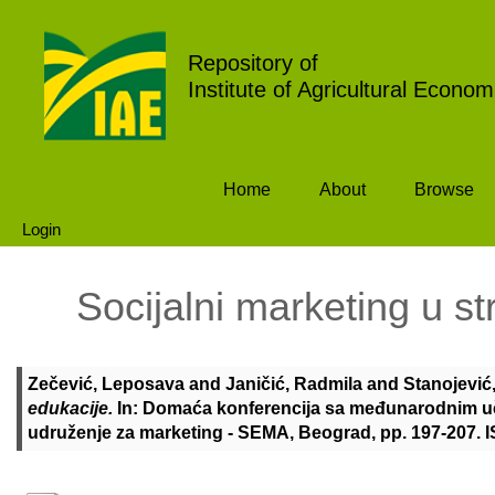
Repository of
Institute of Agricultural Econom
Home
About
Browse
Login
Socijalni marketing u str
Zečević, Leposava
and
Janičić, Radmila
and
Stanojević
edukacije.
In: Domaća konferencija sa međunarodnim uče
udruženje za marketing - SEMA, Beograd, pp. 197-207. 